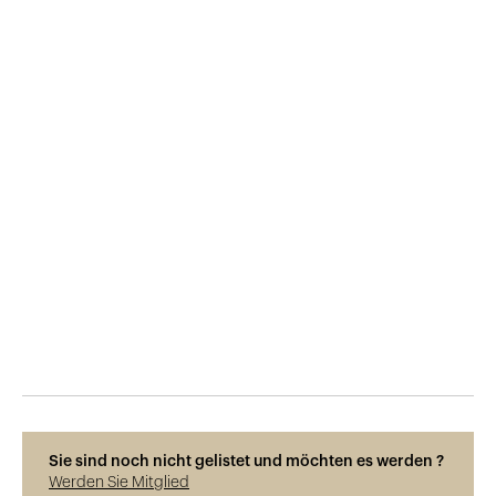
Veröffentlicht am
8.6.2018
612
Ansichten
Sie sind noch nicht gelistet und möchten es werden ?
Werden Sie Mitglied