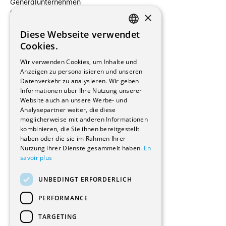
Generalunternehmen
×
Beauftragte Unternehmen
Installateure
Diese Webseite verwendet
Hersteller/Lieferanten
FRENCH
Cookies.
Bauherrschaften
GERMAN
Immobilienverwaltungsgesellschaften
Wir verwenden Cookies, um Inhalte und
Stockwerkeigentum
Anzeigen zu personalisieren und unseren
Reportagen
Datenverkehr zu analysieren. Wir geben
Informationen über Ihre Nutzung unserer
Wohnungen
Website auch an unsere Werbe- und
Renovierungen
Analysepartner weiter, die diese
Innere Umbauten
möglicherweise mit anderen Informationen
Gastgewerbe und Tourismus
kombinieren, die Sie ihnen bereitgestellt
Verwaltungsgebäude und Geschäfte
haben oder die sie im Rahmen Ihrer
Schuleinrichtungen
Nutzung ihrer Dienste gesammelt haben.
En
savoir plus
Medizinische Einrichtungen
Villen
UNBEDINGT ERFORDERLICH
Kultur - Sport - Freizeit
Industrie - Handwerk
PERFORMANCE
Transport und Parkplätze
Diverse Bauten
TARGETING