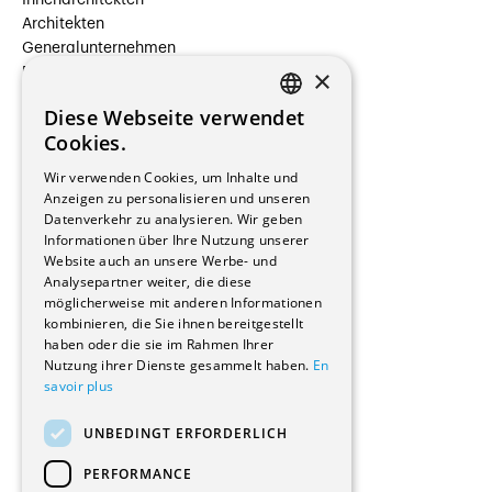
Architekten
Generalunternehmen
×
Beauftragte Unternehmen
Installateure
Diese Webseite verwendet
Hersteller/Lieferanten
FRENCH
Cookies.
Bauherrschaften
GERMAN
Immobilienverwaltungsgesellschaften
Wir verwenden Cookies, um Inhalte und
Stockwerkeigentum
Anzeigen zu personalisieren und unseren
Reportagen
Datenverkehr zu analysieren. Wir geben
Informationen über Ihre Nutzung unserer
Wohnungen
Website auch an unsere Werbe- und
Renovierungen
Analysepartner weiter, die diese
Innere Umbauten
möglicherweise mit anderen Informationen
Gastgewerbe und Tourismus
kombinieren, die Sie ihnen bereitgestellt
Verwaltungsgebäude und Geschäfte
haben oder die sie im Rahmen Ihrer
Schuleinrichtungen
Nutzung ihrer Dienste gesammelt haben.
En
savoir plus
Medizinische Einrichtungen
Villen
UNBEDINGT ERFORDERLICH
Kultur - Sport - Freizeit
Industrie - Handwerk
PERFORMANCE
Transport und Parkplätze