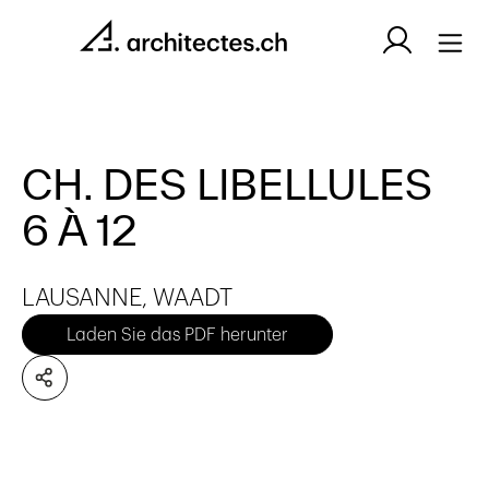
CH. DES LIBELLULES
6 À 12
LAUSANNE, WAADT
Laden Sie das PDF herunter