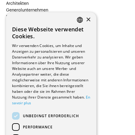
Architekten
Generalunternehmen
×
Beauftragte Unternehmen
Installateure
Diese Webseite verwendet
Hersteller/Lieferanten
FRENCH
Cookies.
Bauherrschaften
GERMAN
Immobilienverwaltungsgesellschaften
Wir verwenden Cookies, um Inhalte und
Stockwerkeigentum
Anzeigen zu personalisieren und unseren
Reportagen
Datenverkehr zu analysieren. Wir geben
Informationen über Ihre Nutzung unserer
Wohnungen
Website auch an unsere Werbe- und
Renovierungen
Analysepartner weiter, die diese
Innere Umbauten
möglicherweise mit anderen Informationen
Gastgewerbe und Tourismus
kombinieren, die Sie ihnen bereitgestellt
Verwaltungsgebäude und Geschäfte
haben oder die sie im Rahmen Ihrer
Schuleinrichtungen
Nutzung ihrer Dienste gesammelt haben.
En
savoir plus
Medizinische Einrichtungen
Villen
UNBEDINGT ERFORDERLICH
Kultur - Sport - Freizeit
Industrie - Handwerk
PERFORMANCE
Transport und Parkplätze