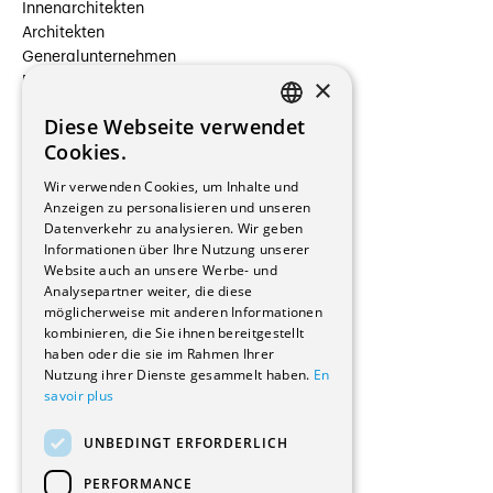
Innenarchitekten
Architekten
Generalunternehmen
×
Beauftragte Unternehmen
Installateure
Diese Webseite verwendet
Hersteller/Lieferanten
FRENCH
Cookies.
Bauherrschaften
GERMAN
Immobilienverwaltungsgesellschaften
Wir verwenden Cookies, um Inhalte und
Stockwerkeigentum
Anzeigen zu personalisieren und unseren
Reportagen
Datenverkehr zu analysieren. Wir geben
Informationen über Ihre Nutzung unserer
Wohnungen
Website auch an unsere Werbe- und
Renovierungen
Analysepartner weiter, die diese
Innere Umbauten
möglicherweise mit anderen Informationen
Gastgewerbe und Tourismus
kombinieren, die Sie ihnen bereitgestellt
Verwaltungsgebäude und Geschäfte
haben oder die sie im Rahmen Ihrer
Schuleinrichtungen
Nutzung ihrer Dienste gesammelt haben.
En
savoir plus
Medizinische Einrichtungen
Villen
UNBEDINGT ERFORDERLICH
Kultur - Sport - Freizeit
Industrie - Handwerk
PERFORMANCE