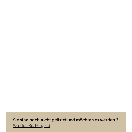
Veröffentlicht am
5.3.2019
1'213
Ansichten
Sie sind noch nicht gelistet und möchten es werden ?
Werden Sie Mitglied