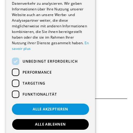
Reportagen
Datenverkehr zu analysieren. Wir geben
Informationen über Ihre Nutzung unserer
Wohnungen
Website auch an unsere Werbe- und
Renovierungen
Analysepartner weiter, die diese
Innere Umbauten
möglicherweise mit anderen Informationen
Gastgewerbe und Tourismus
kombinieren, die Sie ihnen bereitgestellt
Verwaltungsgebäude und Geschäfte
haben oder die sie im Rahmen Ihrer
Schuleinrichtungen
Nutzung ihrer Dienste gesammelt haben.
En
savoir plus
Medizinische Einrichtungen
Villen
UNBEDINGT ERFORDERLICH
Kultur - Sport - Freizeit
Industrie - Handwerk
PERFORMANCE
Transport und Parkplätze
Diverse Bauten
TARGETING
FUNKTIONALITÄT
ALLE AKZEPTIEREN
Allgemeine Bedingungen
Einstellungen für Cookies
ALLE ABLEHNEN
© 2026 Alle Rechte vorbehalten