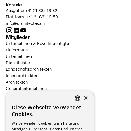
Kontakt:
Ausgabe: +41 21 635 16 82
Plattform: +41 21 631 10 50
info@architectes.ch
Mitglieder
Unternehmen & Bevollmächtigte
Lieferanten
Unternehmen
Dienstleister
Landschaftsarchitekten
Innenarchitekten
Architekten
Generalunternehmen
×
Beauftragte Unternehmen
Installateure
Diese Webseite verwendet
Hersteller/Lieferanten
FRENCH
Cookies.
Bauherrschaften
GERMAN
Immobilienverwaltungsgesellschaften
Wir verwenden Cookies, um Inhalte und
Stockwerkeigentum
Anzeigen zu personalisieren und unseren