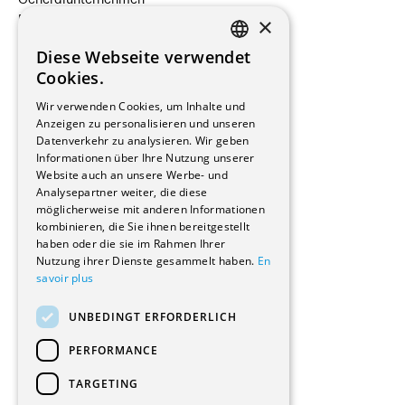
Generalunternehmen
×
Beauftragte Unternehmen
Installateure
Diese Webseite verwendet
Hersteller/Lieferanten
FRENCH
Cookies.
Bauherrschaften
GERMAN
Immobilienverwaltungsgesellschaften
Wir verwenden Cookies, um Inhalte und
Stockwerkeigentum
Anzeigen zu personalisieren und unseren
Reportagen
Datenverkehr zu analysieren. Wir geben
Informationen über Ihre Nutzung unserer
Wohnungen
Website auch an unsere Werbe- und
Renovierungen
Analysepartner weiter, die diese
Innere Umbauten
möglicherweise mit anderen Informationen
Gastgewerbe und Tourismus
kombinieren, die Sie ihnen bereitgestellt
Verwaltungsgebäude und Geschäfte
haben oder die sie im Rahmen Ihrer
Schuleinrichtungen
Nutzung ihrer Dienste gesammelt haben.
En
savoir plus
Medizinische Einrichtungen
Villen
UNBEDINGT ERFORDERLICH
Kultur - Sport - Freizeit
Industrie - Handwerk
PERFORMANCE
Transport und Parkplätze
Diverse Bauten
TARGETING