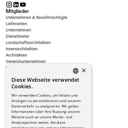
Mitglieder
Unternehmen & Bevollmächtigte
Lieferanten
Unternehmen
Dienstleister
Landschaftsarchitekten
Innenarchitekten
Architekten
Generalunternehmen
×
Beauftragte Unternehmen
Installateure
Diese Webseite verwendet
Hersteller/Lieferanten
FRENCH
Cookies.
Bauherrschaften
GERMAN
Immobilienverwaltungsgesellschaften
Wir verwenden Cookies, um Inhalte und
Stockwerkeigentum
Anzeigen zu personalisieren und unseren
Reportagen
Datenverkehr zu analysieren. Wir geben
Informationen über Ihre Nutzung unserer
Wohnungen
Website auch an unsere Werbe- und
Renovierungen
Analysepartner weiter, die diese
Innere Umbauten
möglicherweise mit anderen Informationen