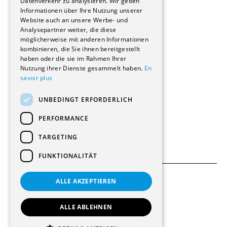
Datenverkehr zu analysieren. Wir geben
Informationen über Ihre Nutzung unserer
Wohnungen
Website auch an unsere Werbe- und
Renovierungen
Analysepartner weiter, die diese
Innere Umbauten
möglicherweise mit anderen Informationen
Gastgewerbe und Tourismus
kombinieren, die Sie ihnen bereitgestellt
Verwaltungsgebäude und Geschäfte
haben oder die sie im Rahmen Ihrer
Schuleinrichtungen
Nutzung ihrer Dienste gesammelt haben.
En
savoir plus
Medizinische Einrichtungen
Villen
UNBEDINGT ERFORDERLICH
Kultur - Sport - Freizeit
Industrie - Handwerk
PERFORMANCE
Transport und Parkplätze
Diverse Bauten
TARGETING
FUNKTIONALITÄT
ALLE AKZEPTIEREN
Allgemeine Bedingungen
Einstellungen für Cookies
ALLE ABLEHNEN
© 2026 Alle Rechte vorbehalten