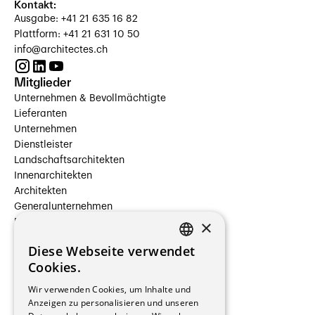
Kontakt:
Ausgabe: +41 21 635 16 82
Plattform: +41 21 631 10 50
info@architectes.ch
Mitglieder
Unternehmen & Bevollmächtigte
Lieferanten
Unternehmen
Dienstleister
Landschaftsarchitekten
Innenarchitekten
Architekten
Generalunternehmen
×
Beauftragte Unternehmen
Installateure
Diese Webseite verwendet
Hersteller/Lieferanten
FRENCH
Cookies.
Bauherrschaften
GERMAN
Immobilienverwaltungsgesellschaften
Wir verwenden Cookies, um Inhalte und
Stockwerkeigentum
Anzeigen zu personalisieren und unseren
Reportagen