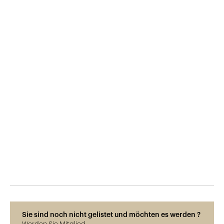
Veröffentlicht am
10.11.2017
621
Ansichten
Sie sind noch nicht gelistet und möchten es werden ?