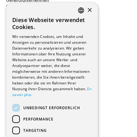
Generalunternehmen
×
Beauftragte Unternehmen
Installateure
Diese Webseite verwendet
Hersteller/Lieferanten
FRENCH
Cookies.
Bauherrschaften
GERMAN
Immobilienverwaltungsgesellschaften
Wir verwenden Cookies, um Inhalte und
Stockwerkeigentum
Anzeigen zu personalisieren und unseren
Reportagen
Datenverkehr zu analysieren. Wir geben
Informationen über Ihre Nutzung unserer
Wohnungen
Website auch an unsere Werbe- und
Renovierungen
Analysepartner weiter, die diese
Innere Umbauten
möglicherweise mit anderen Informationen
Gastgewerbe und Tourismus
kombinieren, die Sie ihnen bereitgestellt
Verwaltungsgebäude und Geschäfte
haben oder die sie im Rahmen Ihrer
Schuleinrichtungen
Nutzung ihrer Dienste gesammelt haben.
En
savoir plus
Medizinische Einrichtungen
Villen
UNBEDINGT ERFORDERLICH
Kultur - Sport - Freizeit
Industrie - Handwerk
PERFORMANCE
Transport und Parkplätze
Diverse Bauten
TARGETING