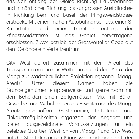
das sich entlang der Gleise Richtung Hauptbahnhof
und in nördlicher Richtung bis zur grossen Ausfallachse
in Richtung Bern und Basel, der Pfingst­weidstrasse
erstreckt. Mit einem nahen Autobahnanschluss, einer S-
Bahnstation und einer Tramlinie entlang der
Pfingstweidstrasse ist das Gebiet hervorragend
erschlossen. Zuvor betrieb der Grossverteiler Coop auf
dem Gelände ein Verteilzentrum.
City West gehört zusammen mit dem Areal des
Transportunternehmens Welti-Furrer und dem Areal der
Maag zur städtebaulichen Pro­jektierungszone „Maag-
Areal+”. Unter diesem Namen haben die
Grundeigentümer etappenweise und gemeinsam mit
den Behörden einen zeitgemässen Mix mit Büro-,
Gewerbe- und Wohnflächen als Erweiterung des Maag-
Areals geschaffen. Gastronomie, Hotellerie- und
Einkaufs­möglichkeiten ergänzen das Angebot und
bieten aus­gezeichnete Voraussetzungen für ein
belebtes Quartier. Westlich von „Maag+” und City West
hat die Stadt den neuen Pfingstweidpark angelegt, der