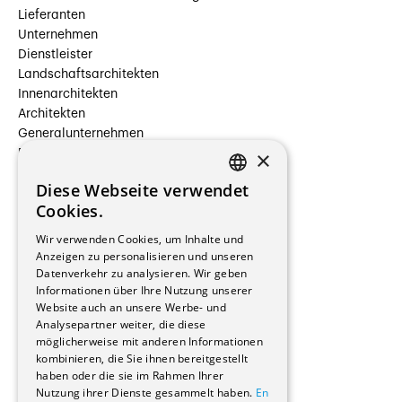
Lieferanten
Unternehmen
Dienstleister
Landschaftsarchitekten
Innenarchitekten
Architekten
Generalunternehmen
×
Beauftragte Unternehmen
Installateure
Diese Webseite verwendet
Hersteller/Lieferanten
FRENCH
Cookies.
Bauherrschaften
GERMAN
Immobilienverwaltungsgesellschaften
Wir verwenden Cookies, um Inhalte und
Stockwerkeigentum
Anzeigen zu personalisieren und unseren
Reportagen
Datenverkehr zu analysieren. Wir geben
Informationen über Ihre Nutzung unserer
Wohnungen
Website auch an unsere Werbe- und
Renovierungen
Analysepartner weiter, die diese
Innere Umbauten
möglicherweise mit anderen Informationen
Gastgewerbe und Tourismus
kombinieren, die Sie ihnen bereitgestellt
Verwaltungsgebäude und Geschäfte
haben oder die sie im Rahmen Ihrer
Schuleinrichtungen
Nutzung ihrer Dienste gesammelt haben.
En