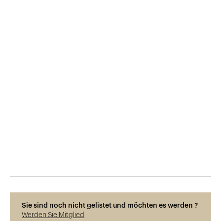
Veröffentlicht am
5.12.2015
524
Ansichten
Sie sind noch nicht gelistet und möchten es werden ?
Werden Sie Mitglied