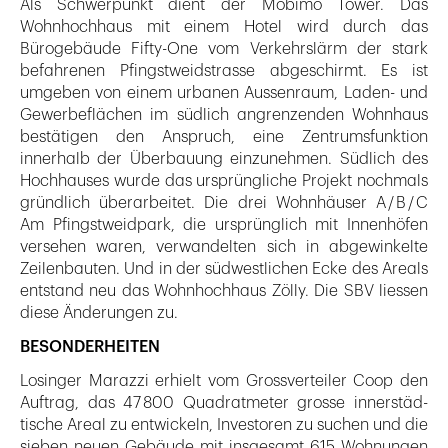
Als Schwerpunkt dient der Mobimo Tower. Das
Wohnhochhaus mit einem Hotel wird durch das
Bürogebäude Fifty-One vom Verkehrslärm der stark
befahrenen Pfingstweidstrasse abgeschirmt. Es ist
umgeben von einem urbanen Aussenraum, Laden- und
Gewerbeflächen im südlich angrenzenden Wohnhaus
bestätigen den Anspruch, eine Zentrumsfunktion
innerhalb der Überbauung einzunehmen. Südlich des
Hochhauses wurde das ursprüngliche Projekt nochmals
gründlich überarbeitet. Die drei Wohnhäuser A / B / C
Am Pfingstweidpark, die ursprünglich mit Innenhöfen
versehen waren, verwandelten sich in abgewinkelte
Zeilenbauten. Und in der südwestlichen Ecke des Areals
entstand neu das Wohnhochhaus Zölly. Die SBV liessen
diese Änderungen zu.
BESONDERHEITEN
Losinger Marazzi erhielt vom Grossverteiler Coop den
Auftrag, das 47 800 Quadratmeter grosse innerstäd­
tische Areal zu entwickeln, Investoren zu suchen und die
sieben neuen Gebäude mit insgesamt 615 Wohnungen