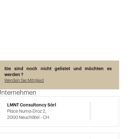
Sie sind noch nicht gelistet und möchten es
werden ?
Werden Sie Mitglied
Unternehmen
LMNT Consultancy Sàrl
Place Numa-Droz 2,
2000 Neuchâtel - CH