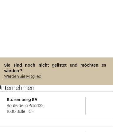
Sie sind noch nicht gelistet und möchten es
werden ?
Werden Sie Mitglied
Unternehmen
Staremberg SA
Route de la Pâla 132,
1630 Bulle - CH