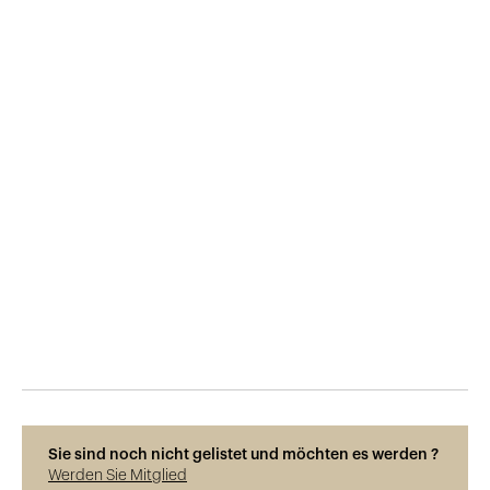
Veröffentlicht am
25.2.2020
865
Ansichten
Sie sind noch nicht gelistet und möchten es werden ?
Werden Sie Mitglied