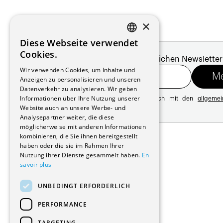
×
Diese Webseite verwendet
FRENCH
Cookies.
Melde dich für unseren monatlichen Newsletter
GERMAN
Wir verwenden Cookies, um Inhalte und
Anzeigen zu personalisieren und unseren
Datenverkehr zu analysieren. Wir geben
Informationen über Ihre Nutzung unserer
Mit der Registrierung erklären Sie sich mit den
allgeme
Website auch an unsere Werbe- und
Datenschutzrichtlinie
Analysepartner weiter, die diese
möglicherweise mit anderen Informationen
Adresse:
kombinieren, die Sie ihnen bereitgestellt
Avenue de Longemalle 21
haben oder die sie im Rahmen Ihrer
1020 Renens
Nutzung ihrer Dienste gesammelt haben.
En
Schweiz
savoir plus
Kontakt:
Ausgabe: +41 21 635 16 82
UNBEDINGT ERFORDERLICH
Plattform: +41 21 631 10 50
info@architectes.ch
PERFORMANCE
TARGETING