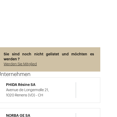
Sie sind noch nicht gelistet und möchten es
werden ?
Werden Sie Mitglied
Unternehmen
PHIDA Résine SA
Avenue de Longemalle 21,
1020 Renens (VD) - CH
NORBA GE SA