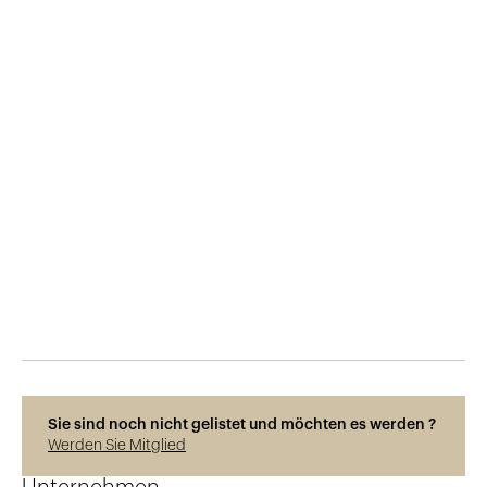
Veröffentlicht am
8.3.2019
963
Ansichten
Sie sind noch nicht gelistet und möchten es werden ?
Werden Sie Mitglied