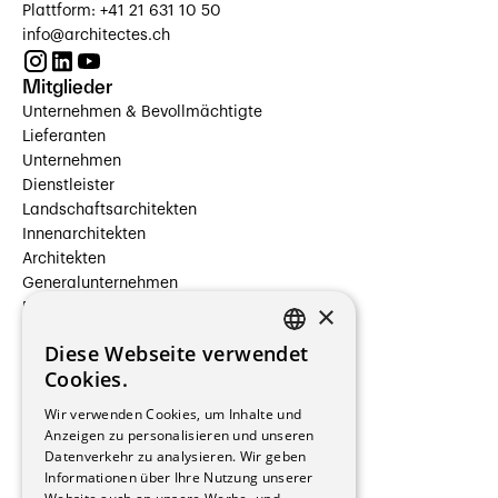
Plattform: +41 21 631 10 50
info@architectes.ch
Mitglieder
Unternehmen & Bevollmächtigte
Lieferanten
Unternehmen
Dienstleister
Landschaftsarchitekten
Innenarchitekten
Architekten
Generalunternehmen
×
Beauftragte Unternehmen
Installateure
Diese Webseite verwendet
Hersteller/Lieferanten
FRENCH
Cookies.
Bauherrschaften
GERMAN
Immobilienverwaltungsgesellschaften
Wir verwenden Cookies, um Inhalte und
Stockwerkeigentum
Anzeigen zu personalisieren und unseren
Reportagen
Datenverkehr zu analysieren. Wir geben
Informationen über Ihre Nutzung unserer
Wohnungen