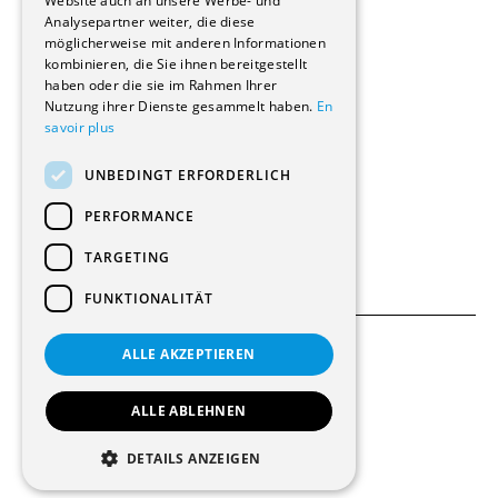
Website auch an unsere Werbe- und
Renovierungen
Analysepartner weiter, die diese
Innere Umbauten
möglicherweise mit anderen Informationen
Gastgewerbe und Tourismus
kombinieren, die Sie ihnen bereitgestellt
Verwaltungsgebäude und Geschäfte
haben oder die sie im Rahmen Ihrer
Schuleinrichtungen
Nutzung ihrer Dienste gesammelt haben.
En
savoir plus
Medizinische Einrichtungen
Villen
UNBEDINGT ERFORDERLICH
Kultur - Sport - Freizeit
Industrie - Handwerk
PERFORMANCE
Transport und Parkplätze
Diverse Bauten
TARGETING
FUNKTIONALITÄT
ALLE AKZEPTIEREN
Allgemeine Bedingungen
Einstellungen für Cookies
ALLE ABLEHNEN
© 2026 Alle Rechte vorbehalten
DETAILS ANZEIGEN