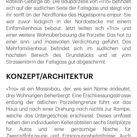
Rätikon-Gebirge ab. Die Bauparzelle von «Trio» befindet
sich auf der südlichen Seite der Fallsgass und steigt von
ihr sanft an der Nordflanke des Hügelsporns empor. Sie
war zuvor lediglich in der Nordostecke mit einem
Einfamilienhaus bebaut. Jetzt teilten sich «Trio» und
einer weitere Wohnüberbauung die Parzelle. Das hat zu
einer sinn- und massvollen Verdichtung geführt. Das
Mehrfamilienhaus befindet sich im südlichen und
höchsten Bereich des Grundstücks und ist vom
Strassenlärm der Fallsgass gut abgeschirmt.
KONZEPT/ARCHITEKTUR
«Trio» ist ein Massivbau, der, wie sein Name andeutet,
drei Wohnungen beherbergt. Eine Erschliessungsstrasse
entlang der östlichen Parzellengrenze führt vor das
Haus und nach einer Drehung nach rechts zur Rampe,
welche das Untergeschoss erschliesst. Dieses umfasst
neben den individuellen Kellerabteilen sechs Stellplätze
für Autos und eine geräumige Nische für
Zweiradfahrzeuge und Entsorgungsbehältnisse. Auch