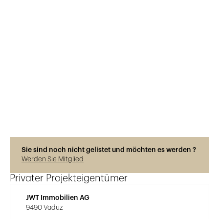
Veröffentlicht am
28.11.2022
249
Ansichten
Photos © Jwt Immobilen Ag
Sie sind noch nicht gelistet und möchten es werden ?
Werden Sie Mitglied
Privater Projekteigentümer
JWT Immobilien AG
9490 Vaduz