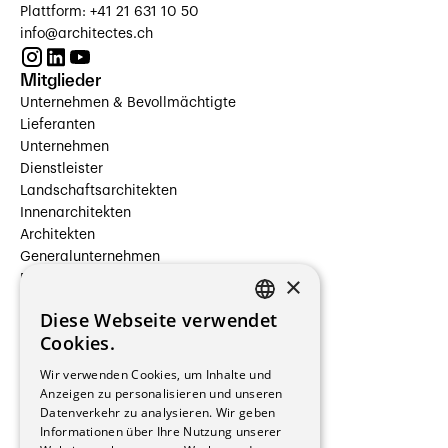
Plattform: +41 21 631 10 50
info@architectes.ch
Mitglieder
Unternehmen & Bevollmächtigte
Lieferanten
Unternehmen
Dienstleister
Landschaftsarchitekten
Innenarchitekten
Architekten
Generalunternehmen
×
Beauftragte Unternehmen
Installateure
Diese Webseite verwendet
Hersteller/Lieferanten
FRENCH
Cookies.
Bauherrschaften
GERMAN
Immobilienverwaltungsgesellschaften
Wir verwenden Cookies, um Inhalte und
Stockwerkeigentum
Anzeigen zu personalisieren und unseren
Reportagen
Datenverkehr zu analysieren. Wir geben
Informationen über Ihre Nutzung unserer
Wohnungen