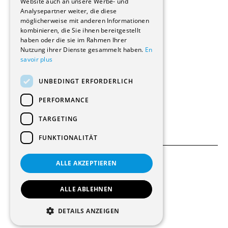
Website auch an unsere Werbe- und
Renovierungen
Analysepartner weiter, die diese
Innere Umbauten
möglicherweise mit anderen Informationen
Gastgewerbe und Tourismus
kombinieren, die Sie ihnen bereitgestellt
Verwaltungsgebäude und Geschäfte
haben oder die sie im Rahmen Ihrer
Schuleinrichtungen
Nutzung ihrer Dienste gesammelt haben.
En
savoir plus
Medizinische Einrichtungen
Villen
UNBEDINGT ERFORDERLICH
Kultur - Sport - Freizeit
Industrie - Handwerk
PERFORMANCE
Transport und Parkplätze
Diverse Bauten
TARGETING
FUNKTIONALITÄT
ALLE AKZEPTIEREN
Allgemeine Bedingungen
Einstellungen für Cookies
ALLE ABLEHNEN
© 2026 Alle Rechte vorbehalten
DETAILS ANZEIGEN