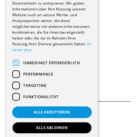
Reportagen
Datenverkehr zu analysieren. Wir geben
Informationen über Ihre Nutzung unserer
Wohnungen
Website auch an unsere Werbe- und
Renovierungen
Analysepartner weiter, die diese
Innere Umbauten
möglicherweise mit anderen Informationen
Gastgewerbe und Tourismus
kombinieren, die Sie ihnen bereitgestellt
Verwaltungsgebäude und Geschäfte
haben oder die sie im Rahmen Ihrer
Schuleinrichtungen
Nutzung ihrer Dienste gesammelt haben.
En
savoir plus
Medizinische Einrichtungen
Villen
UNBEDINGT ERFORDERLICH
Kultur - Sport - Freizeit
Industrie - Handwerk
PERFORMANCE
Transport und Parkplätze
Diverse Bauten
TARGETING
FUNKTIONALITÄT
ALLE AKZEPTIEREN
Allgemeine Bedingungen
Einstellungen für Cookies
ALLE ABLEHNEN
© 2026 Alle Rechte vorbehalten