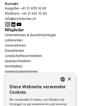
Kontakt:
Ausgabe: +41 21 635 16 82
Plattform: +41 21 631 10 50
info@architectes.ch
Mitglieder
Unternehmen & Bevollmächtigte
Lieferanten
Unternehmen
Dienstleister
Landschaftsarchitekten
Innenarchitekten
Architekten
Generalunternehmen
×
Beauftragte Unternehmen
Installateure
Diese Webseite verwendet
Hersteller/Lieferanten
FRENCH
Cookies.
Bauherrschaften
GERMAN
Immobilienverwaltungsgesellschaften
Wir verwenden Cookies, um Inhalte und
Stockwerkeigentum
Anzeigen zu personalisieren und unseren