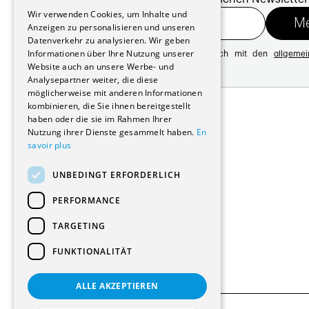
GERMAN
Wir verwenden Cookies, um Inhalte und
Anzeigen zu personalisieren und unseren
Datenverkehr zu analysieren. Wir geben
Informationen über Ihre Nutzung unserer
Mit der Registrierung erklären Sie sich mit den
allgeme
Website auch an unsere Werbe- und
Datenschutzrichtlinie
Analysepartner weiter, die diese
möglicherweise mit anderen Informationen
Adresse:
kombinieren, die Sie ihnen bereitgestellt
Avenue de Longemalle 21
haben oder die sie im Rahmen Ihrer
1020 Renens
Nutzung ihrer Dienste gesammelt haben.
En
Schweiz
savoir plus
Kontakt:
Ausgabe: +41 21 635 16 82
UNBEDINGT ERFORDERLICH
Plattform: +41 21 631 10 50
info@architectes.ch
PERFORMANCE
TARGETING
FUNKTIONALITÄT
ALLE AKZEPTIEREN