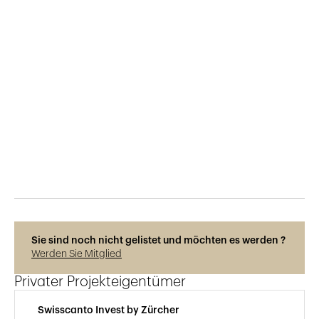
Veröffentlicht am
21.6.2022
553
Ansichten
Sie sind noch nicht gelistet und möchten es werden ?
Werden Sie Mitglied
Privater Projekteigentümer
Swisscanto Invest by Zürcher