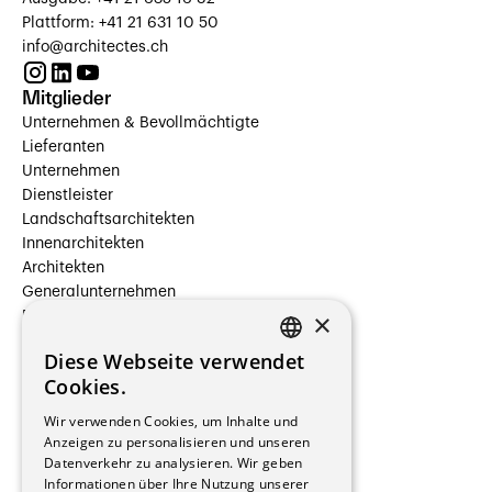
Plattform: +41 21 631 10 50
info@architectes.ch
Mitglieder
Unternehmen & Bevollmächtigte
Lieferanten
Unternehmen
Dienstleister
Landschaftsarchitekten
Innenarchitekten
Architekten
Generalunternehmen
×
Beauftragte Unternehmen
Installateure
Diese Webseite verwendet
Hersteller/Lieferanten
FRENCH
Cookies.
Bauherrschaften
GERMAN
Immobilienverwaltungsgesellschaften
Wir verwenden Cookies, um Inhalte und
Stockwerkeigentum
Anzeigen zu personalisieren und unseren
Reportagen
Datenverkehr zu analysieren. Wir geben
Informationen über Ihre Nutzung unserer
Wohnungen