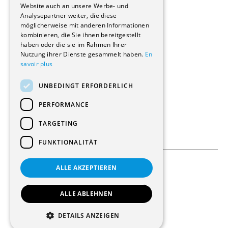
Website auch an unsere Werbe- und
Renovierungen
Analysepartner weiter, die diese
Innere Umbauten
möglicherweise mit anderen Informationen
Gastgewerbe und Tourismus
kombinieren, die Sie ihnen bereitgestellt
Verwaltungsgebäude und Geschäfte
haben oder die sie im Rahmen Ihrer
Schuleinrichtungen
Nutzung ihrer Dienste gesammelt haben.
En
savoir plus
Medizinische Einrichtungen
Villen
UNBEDINGT ERFORDERLICH
Kultur - Sport - Freizeit
Industrie - Handwerk
PERFORMANCE
Transport und Parkplätze
Diverse Bauten
TARGETING
FUNKTIONALITÄT
ALLE AKZEPTIEREN
Allgemeine Bedingungen
Einstellungen für Cookies
ALLE ABLEHNEN
© 2026 Alle Rechte vorbehalten
DETAILS ANZEIGEN