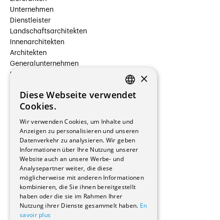
Unternehmen
Dienstleister
Landschaftsarchitekten
Innenarchitekten
Architekten
Generalunternehmen
×
Beauftragte Unternehmen
Installateure
Diese Webseite verwendet
Hersteller/Lieferanten
FRENCH
Cookies.
Bauherrschaften
GERMAN
Immobilienverwaltungsgesellschaften
Wir verwenden Cookies, um Inhalte und
Stockwerkeigentum
Anzeigen zu personalisieren und unseren
Reportagen
Datenverkehr zu analysieren. Wir geben
Informationen über Ihre Nutzung unserer
Wohnungen
Website auch an unsere Werbe- und
Renovierungen
Analysepartner weiter, die diese
Innere Umbauten
möglicherweise mit anderen Informationen
Gastgewerbe und Tourismus
kombinieren, die Sie ihnen bereitgestellt
Verwaltungsgebäude und Geschäfte
haben oder die sie im Rahmen Ihrer
Schuleinrichtungen
Nutzung ihrer Dienste gesammelt haben.
En
savoir plus
Medizinische Einrichtungen