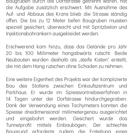
Baugruben durch die Dorfstrasse getrennt waren, hat
die Aufgabe zusätzlich erschwert. Mit Ausnahme des
Auf- und Abbaus des Krans blieb die Strasse ständig
offen. Die bis zu 12 Meter tiefen Baugruben mussten
speziell gesichert, überwacht und mit Spritzbeton und
Injektionsbohrankern ausgekleidet werden.
Erschwerend kam hinzu, dass das Gelände pro Jahr
20 bis 100 Millimeter hangabwärts rutscht. Beide
Neubauten wurden deshalb als „steife Kisten“ erstellt,
die mit dem Hang rutschen ohne Schaden zu nehmen.
Eine weitere Eigenheit des Projekts war der kompli­zierte
Bau des Stollens zwischen Einkaufszentrum und
Parkhaus. Er wurde im Spiessvortriebsverfahren in
14 Tagen unter der Dorfstrasse hindurchgegraben.
Dank der Verwendung eines Tachymeters konnten die
Spiesse dreidimensional millimetergenau ausgerichtet
und eingebohrt werden. Gesichert wurde das
Tunnelprofil mittels Einbaubögen ; Der schlechte
Baugrund erforderte zudem die Erstellung eines