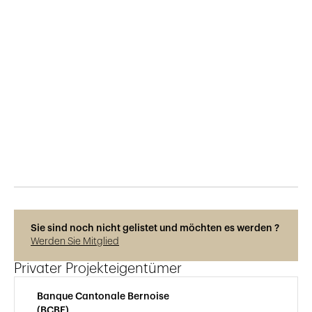
Veröffentlicht am
23.11.2015
539
Ansichten
Photos © Adrien Barakat
Sie sind noch nicht gelistet und möchten es werden ?
Werden Sie Mitglied
Privater Projekteigentümer
Banque Cantonale Bernoise
(BCBE)