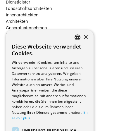
Dienstleister
Landschaftsarchitekten
Innenarchitekten
Architekten
Generalunternehmen
×
Beauftragte Unternehmen
Installateure
Diese Webseite verwendet
Hersteller/Lieferanten
FRENCH
Cookies.
Bauherrschaften
GERMAN
Immobilienverwaltungsgesellschaften
Wir verwenden Cookies, um Inhalte und
Stockwerkeigentum
Anzeigen zu personalisieren und unseren
Reportagen
Datenverkehr zu analysieren. Wir geben
Informationen über Ihre Nutzung unserer
Wohnungen
Website auch an unsere Werbe- und
Renovierungen
Analysepartner weiter, die diese
Innere Umbauten
möglicherweise mit anderen Informationen
Gastgewerbe und Tourismus
kombinieren, die Sie ihnen bereitgestellt
Verwaltungsgebäude und Geschäfte
haben oder die sie im Rahmen Ihrer
Schuleinrichtungen
Nutzung ihrer Dienste gesammelt haben.
En
savoir plus
Medizinische Einrichtungen
Villen
UNBEDINGT ERFORDERLICH
Kultur - Sport - Freizeit