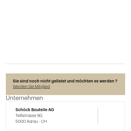
Veröffentlicht am
8.12.2018
765
Ansichten
Sie sind noch nicht gelistet und möchten es werden ?
Werden Sie Mitglied
Unternehmen
Schöck Bauteile AG
Tellistrasse 90,
5000 Aarau - CH