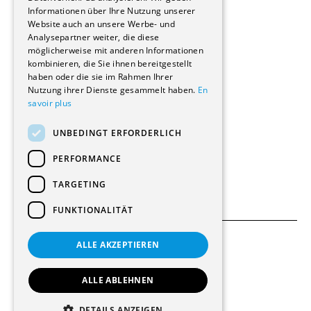
Informationen über Ihre Nutzung unserer
Wohnungen
Website auch an unsere Werbe- und
Renovierungen
Analysepartner weiter, die diese
Innere Umbauten
möglicherweise mit anderen Informationen
Gastgewerbe und Tourismus
kombinieren, die Sie ihnen bereitgestellt
Verwaltungsgebäude und Geschäfte
haben oder die sie im Rahmen Ihrer
Schuleinrichtungen
Nutzung ihrer Dienste gesammelt haben.
En
savoir plus
Medizinische Einrichtungen
Villen
UNBEDINGT ERFORDERLICH
Kultur - Sport - Freizeit
Industrie - Handwerk
PERFORMANCE
Transport und Parkplätze
Diverse Bauten
TARGETING
FUNKTIONALITÄT
ALLE AKZEPTIEREN
Allgemeine Bedingungen
Einstellungen für Cookies
ALLE ABLEHNEN
© 2026 Alle Rechte vorbehalten
DETAILS ANZEIGEN