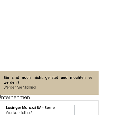
Sie sind noch nicht gelistet und möchten es
werden ?
Werden Sie Mitglied
Unternehmen
Losinger Marazzi SA • Berne
Wankdorfallee 5,