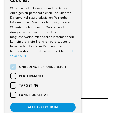
Cookies.
Bauherrschaften
GERMAN
Immobilienverwaltungsgesellschaften
Wir verwenden Cookies, um Inhalte und
Stockwerkeigentum
Anzeigen zu personalisieren und unseren
Reportagen
Datenverkehr zu analysieren. Wir geben
Informationen über Ihre Nutzung unserer
Wohnungen
Website auch an unsere Werbe- und
Renovierungen
Analysepartner weiter, die diese
Innere Umbauten
möglicherweise mit anderen Informationen
Gastgewerbe und Tourismus
kombinieren, die Sie ihnen bereitgestellt
Verwaltungsgebäude und Geschäfte
haben oder die sie im Rahmen Ihrer
Schuleinrichtungen
Nutzung ihrer Dienste gesammelt haben.
En
savoir plus
Medizinische Einrichtungen
Villen
UNBEDINGT ERFORDERLICH
Kultur - Sport - Freizeit
Industrie - Handwerk
PERFORMANCE
Transport und Parkplätze
Diverse Bauten
TARGETING
FUNKTIONALITÄT
ALLE AKZEPTIEREN
Allgemeine Bedingungen