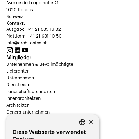
Avenue de Longemalle 21
1020 Renens
Schweiz
Kontakt:
Ausgabe: +41 21 635 16 82
Plattform: +41 21 631 10 50
info@architectes.ch
Mitglieder
Unternehmen & Bevollmächtigte
Lieferanten
Unternehmen
Dienstleister
Landschaftsarchitekten
Innenarchitekten
Architekten
Generalunternehmen
×
Beauftragte Unternehmen
Installateure
Diese Webseite verwendet
Hersteller/Lieferanten
FRENCH