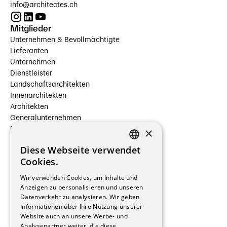
info@architectes.ch
Mitglieder
Unternehmen & Bevollmächtigte
Lieferanten
Unternehmen
Dienstleister
Landschaftsarchitekten
Innenarchitekten
Architekten
Generalunternehmen
×
Beauftragte Unternehmen
Installateure
Diese Webseite verwendet
Hersteller/Lieferanten
FRENCH
Cookies.
Bauherrschaften
GERMAN
Immobilienverwaltungsgesellschaften
Wir verwenden Cookies, um Inhalte und
Stockwerkeigentum
Anzeigen zu personalisieren und unseren
Reportagen
Datenverkehr zu analysieren. Wir geben
Informationen über Ihre Nutzung unserer
Wohnungen
Website auch an unsere Werbe- und
Renovierungen
Analysepartner weiter, die diese