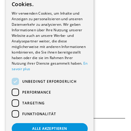
Cookies.
Bauherrschaften
GERMAN
Immobilienverwaltungsgesellschaften
Wir verwenden Cookies, um Inhalte und
Stockwerkeigentum
Anzeigen zu personalisieren und unseren
Reportagen
Datenverkehr zu analysieren. Wir geben
Informationen über Ihre Nutzung unserer
Wohnungen
Website auch an unsere Werbe- und
Renovierungen
Analysepartner weiter, die diese
Innere Umbauten
möglicherweise mit anderen Informationen
Gastgewerbe und Tourismus
kombinieren, die Sie ihnen bereitgestellt
Verwaltungsgebäude und Geschäfte
haben oder die sie im Rahmen Ihrer
Schuleinrichtungen
Nutzung ihrer Dienste gesammelt haben.
En
savoir plus
Medizinische Einrichtungen
Villen
UNBEDINGT ERFORDERLICH
Kultur - Sport - Freizeit
Industrie - Handwerk
PERFORMANCE
Transport und Parkplätze
Diverse Bauten
TARGETING
FUNKTIONALITÄT
ALLE AKZEPTIEREN
Allgemeine Bedingungen