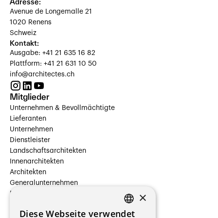
Adresse:
Avenue de Longemalle 21
1020 Renens
Schweiz
Kontakt:
Ausgabe: +41 21 635 16 82
Plattform: +41 21 631 10 50
info@architectes.ch
Mitglieder
Unternehmen & Bevollmächtigte
Lieferanten
Unternehmen
Dienstleister
Landschaftsarchitekten
Innenarchitekten
Architekten
Generalunternehmen
×
Beauftragte Unternehmen
Installateure
Diese Webseite verwendet
Hersteller/Lieferanten
FRENCH