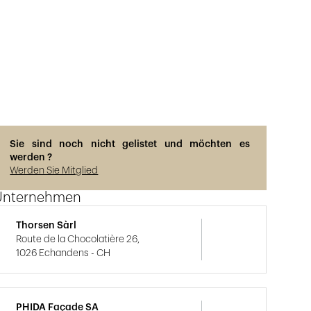
Sie sind noch nicht gelistet und möchten es
werden ?
Werden Sie Mitglied
Unternehmen
Thorsen Sàrl
Route de la Chocolatière 26,
1026 Echandens - CH
PHIDA Façade SA