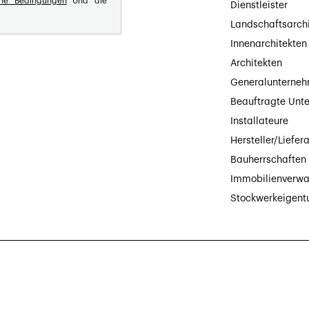
ine Bedingungen
Und die
Dienstleister
Landschaftsarch
Innenarchitekten
Architekten
Generalunterne
Beauftragte Unt
Installateure
Hersteller/Liefer
Bauherrschaften
Immobilienverwa
Stockwerkeigen