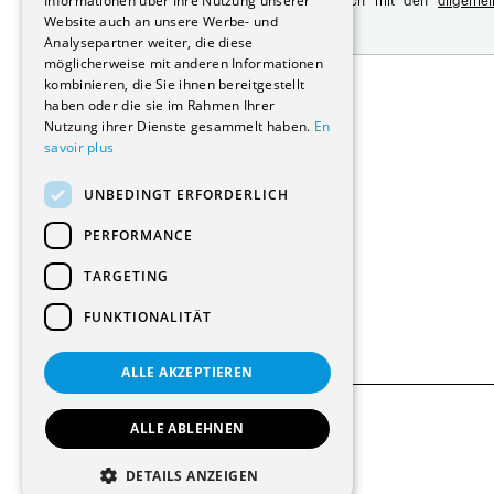
Informationen über Ihre Nutzung unserer
Mit der Registrierung erklären Sie sich mit den
allgeme
Website auch an unsere Werbe- und
Datenschutzrichtlinie
Analysepartner weiter, die diese
möglicherweise mit anderen Informationen
Adresse:
kombinieren, die Sie ihnen bereitgestellt
Avenue de Longemalle 21
haben oder die sie im Rahmen Ihrer
1020 Renens
Nutzung ihrer Dienste gesammelt haben.
En
Schweiz
savoir plus
Kontakt:
Ausgabe: +41 21 635 16 82
UNBEDINGT ERFORDERLICH
Plattform: +41 21 631 10 50
info@architectes.ch
PERFORMANCE
TARGETING
FUNKTIONALITÄT
ALLE AKZEPTIEREN
ALLE ABLEHNEN
© 2026 Alle Rechte vorbehalten
DETAILS ANZEIGEN