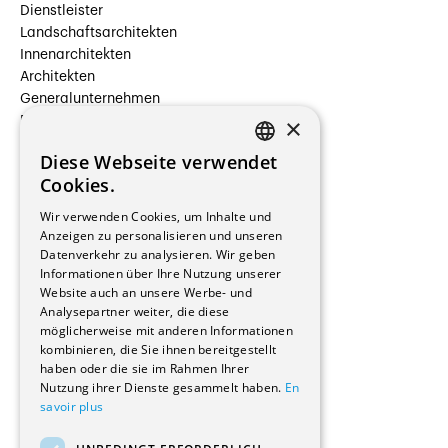
Dienstleister
Landschaftsarchitekten
Innenarchitekten
Architekten
Generalunternehmen
×
Beauftragte Unternehmen
Installateure
Diese Webseite verwendet
Hersteller/Lieferanten
FRENCH
Cookies.
Bauherrschaften
GERMAN
Immobilienverwaltungsgesellschaften
Wir verwenden Cookies, um Inhalte und
Stockwerkeigentum
Anzeigen zu personalisieren und unseren
Reportagen
Datenverkehr zu analysieren. Wir geben
Informationen über Ihre Nutzung unserer
Wohnungen
Website auch an unsere Werbe- und
Renovierungen
Analysepartner weiter, die diese
Innere Umbauten
möglicherweise mit anderen Informationen
Gastgewerbe und Tourismus
kombinieren, die Sie ihnen bereitgestellt
Verwaltungsgebäude und Geschäfte
haben oder die sie im Rahmen Ihrer
Schuleinrichtungen
Nutzung ihrer Dienste gesammelt haben.
En
savoir plus
Medizinische Einrichtungen
Villen