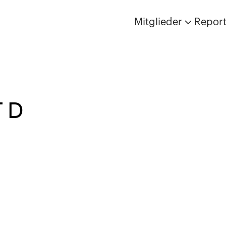
Mitglieder
Repor
 D