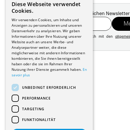
Diese Webseite verwendet
FRENCH
Cookies.
Melde dich für unseren monatlichen Newsletter
GERMAN
Wir verwenden Cookies, um Inhalte und
Anzeigen zu personalisieren und unseren
Datenverkehr zu analysieren. Wir geben
Informationen über Ihre Nutzung unserer
Mit der Registrierung erklären Sie sich mit den
allgeme
Datenschutzrichtlinie
Website auch an unsere Werbe- und
Analysepartner weiter, die diese
möglicherweise mit anderen Informationen
Adresse:
kombinieren, die Sie ihnen bereitgestellt
Avenue de Longemalle 21
haben oder die sie im Rahmen Ihrer
1020 Renens
Nutzung ihrer Dienste gesammelt haben.
En
Schweiz
savoir plus
Kontakt:
Ausgabe: +41 21 635 16 82
UNBEDINGT ERFORDERLICH
Plattform: +41 21 631 10 50
info@architectes.ch
PERFORMANCE
TARGETING
FUNKTIONALITÄT