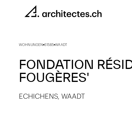
WOHNUNGEN
61585
WAADT
FONDATION RÉSID
FOUGÈRES'
ECHICHENS, WAADT