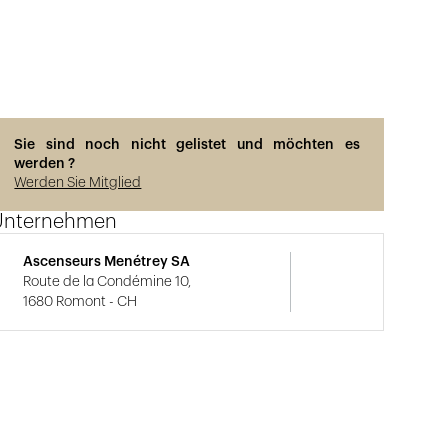
Sie sind noch nicht gelistet und möchten es
werden ?
Werden Sie Mitglied
Unternehmen
Ascenseurs Menétrey SA
Route de la Condémine 10,
1680 Romont - CH