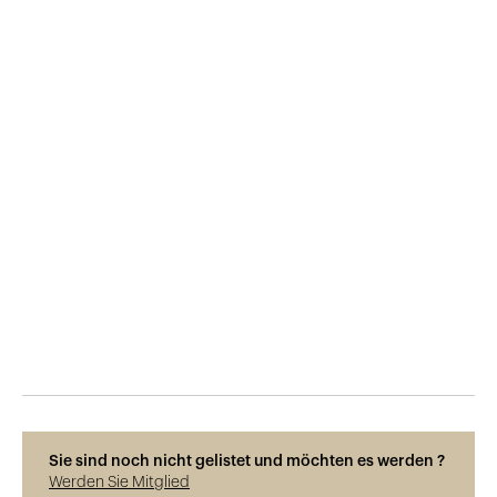
Veröffentlicht am
8.3.2022
775
Ansichten
Sie sind noch nicht gelistet und möchten es werden ?
Werden Sie Mitglied