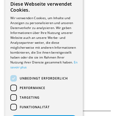
Diese Webseite verwendet
Hersteller/Lieferanten
FRENCH
Cookies.
Bauherrschaften
GERMAN
Immobilienverwaltungsgesellschaften
Wir verwenden Cookies, um Inhalte und
Stockwerkeigentum
Anzeigen zu personalisieren und unseren
Reportagen
Datenverkehr zu analysieren. Wir geben
Informationen über Ihre Nutzung unserer
Wohnungen
Website auch an unsere Werbe- und
Renovierungen
Analysepartner weiter, die diese
Innere Umbauten
möglicherweise mit anderen Informationen
Gastgewerbe und Tourismus
kombinieren, die Sie ihnen bereitgestellt
Verwaltungsgebäude und Geschäfte
haben oder die sie im Rahmen Ihrer
Schuleinrichtungen
Nutzung ihrer Dienste gesammelt haben.
En
savoir plus
Medizinische Einrichtungen
Villen
UNBEDINGT ERFORDERLICH
Kultur - Sport - Freizeit
Industrie - Handwerk
PERFORMANCE
Transport und Parkplätze
Diverse Bauten
TARGETING
FUNKTIONALITÄT