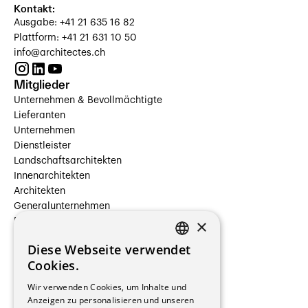
Kontakt:
Ausgabe: +41 21 635 16 82
Plattform: +41 21 631 10 50
info@architectes.ch
Mitglieder
Unternehmen & Bevollmächtigte
Lieferanten
Unternehmen
Dienstleister
Landschaftsarchitekten
Innenarchitekten
Architekten
Generalunternehmen
×
Beauftragte Unternehmen
Installateure
Diese Webseite verwendet
Hersteller/Lieferanten
FRENCH
Cookies.
Bauherrschaften
GERMAN
Immobilienverwaltungsgesellschaften
Wir verwenden Cookies, um Inhalte und
Stockwerkeigentum
Anzeigen zu personalisieren und unseren