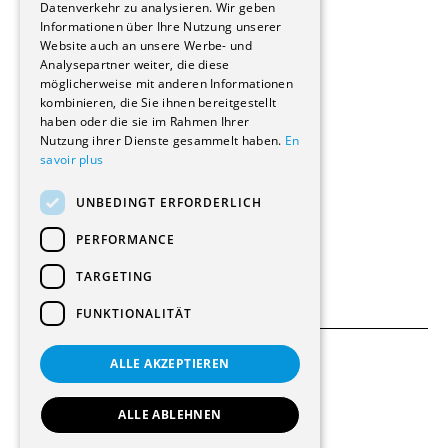
Reportagen
Datenverkehr zu analysieren. Wir geben
Informationen über Ihre Nutzung unserer
Wohnungen
Website auch an unsere Werbe- und
Renovierungen
Analysepartner weiter, die diese
Innere Umbauten
möglicherweise mit anderen Informationen
Gastgewerbe und Tourismus
kombinieren, die Sie ihnen bereitgestellt
Verwaltungsgebäude und Geschäfte
haben oder die sie im Rahmen Ihrer
Schuleinrichtungen
Nutzung ihrer Dienste gesammelt haben.
En
savoir plus
Medizinische Einrichtungen
Villen
UNBEDINGT ERFORDERLICH
Kultur - Sport - Freizeit
Industrie - Handwerk
PERFORMANCE
Transport und Parkplätze
Diverse Bauten
TARGETING
FUNKTIONALITÄT
ALLE AKZEPTIEREN
Allgemeine Bedingungen
Einstellungen für Cookies
ALLE ABLEHNEN
© 2026 Alle Rechte vorbehalten