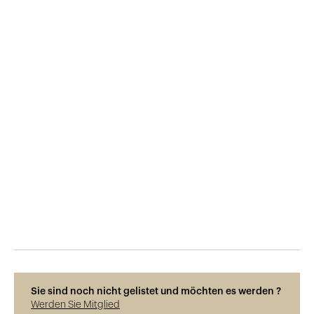
Veröffentlicht am
25.8.2020
1'372
Ansichten
Sie sind noch nicht gelistet und möchten es werden ?
Werden Sie Mitglied