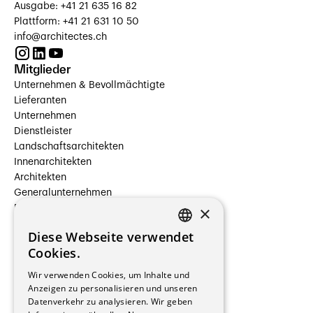
Ausgabe: +41 21 635 16 82
Plattform: +41 21 631 10 50
info@architectes.ch
Mitglieder
Unternehmen & Bevollmächtigte
Lieferanten
Unternehmen
Dienstleister
Landschaftsarchitekten
Innenarchitekten
Architekten
Generalunternehmen
×
Beauftragte Unternehmen
Installateure
Diese Webseite verwendet
Hersteller/Lieferanten
FRENCH
Cookies.
Bauherrschaften
GERMAN
Immobilienverwaltungsgesellschaften
Wir verwenden Cookies, um Inhalte und
Stockwerkeigentum
Anzeigen zu personalisieren und unseren
Reportagen
Datenverkehr zu analysieren. Wir geben