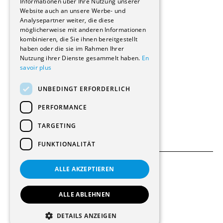
Informationen über Ihre Nutzung unserer
Wohnungen
Website auch an unsere Werbe- und
Renovierungen
Analysepartner weiter, die diese
Innere Umbauten
möglicherweise mit anderen Informationen
Gastgewerbe und Tourismus
kombinieren, die Sie ihnen bereitgestellt
Verwaltungsgebäude und Geschäfte
haben oder die sie im Rahmen Ihrer
Schuleinrichtungen
Nutzung ihrer Dienste gesammelt haben.
En
savoir plus
Medizinische Einrichtungen
Villen
UNBEDINGT ERFORDERLICH
Kultur - Sport - Freizeit
Industrie - Handwerk
PERFORMANCE
Transport und Parkplätze
Diverse Bauten
TARGETING
FUNKTIONALITÄT
ALLE AKZEPTIEREN
Allgemeine Bedingungen
Einstellungen für Cookies
ALLE ABLEHNEN
© 2026 Alle Rechte vorbehalten
DETAILS ANZEIGEN