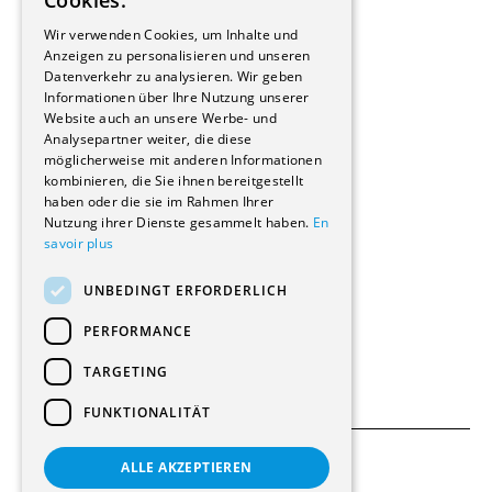
Cookies.
Bauherrschaften
GERMAN
Immobilienverwaltungsgesellschaften
Wir verwenden Cookies, um Inhalte und
Stockwerkeigentum
Anzeigen zu personalisieren und unseren
Reportagen
Datenverkehr zu analysieren. Wir geben
Informationen über Ihre Nutzung unserer
Wohnungen
Website auch an unsere Werbe- und
Renovierungen
Analysepartner weiter, die diese
Innere Umbauten
möglicherweise mit anderen Informationen
Gastgewerbe und Tourismus
kombinieren, die Sie ihnen bereitgestellt
Verwaltungsgebäude und Geschäfte
haben oder die sie im Rahmen Ihrer
Schuleinrichtungen
Nutzung ihrer Dienste gesammelt haben.
En
savoir plus
Medizinische Einrichtungen
Villen
UNBEDINGT ERFORDERLICH
Kultur - Sport - Freizeit
Industrie - Handwerk
PERFORMANCE
Transport und Parkplätze
Diverse Bauten
TARGETING
FUNKTIONALITÄT
ALLE AKZEPTIEREN
Allgemeine Bedingungen