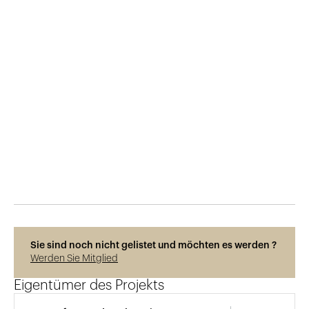
Veröffentlicht am
6.7.2022
1'638
Ansichten
Sie sind noch nicht gelistet und möchten es werden ?
Werden Sie Mitglied
Eigentümer des Projekts