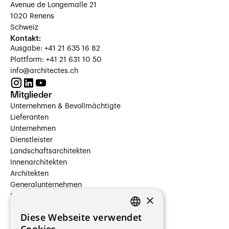
Avenue de Longemalle 21
1020 Renens
Schweiz
Kontakt:
Ausgabe: +41 21 635 16 82
Plattform: +41 21 631 10 50
info@architectes.ch
Mitglieder
Unternehmen & Bevollmächtigte
Lieferanten
Unternehmen
Dienstleister
Landschaftsarchitekten
Innenarchitekten
Architekten
Generalunternehmen
×
Beauftragte Unternehmen
Installateure
Diese Webseite verwendet
Hersteller/Lieferanten
FRENCH