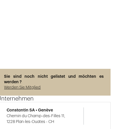
Sie sind noch nicht gelistet und möchten es
werden ?
Werden Sie Mitglied
Unternehmen
Constantin SA • Genève
Chemin du Champ-des-Filles 11,
1228 Plan-les-Ouates - CH