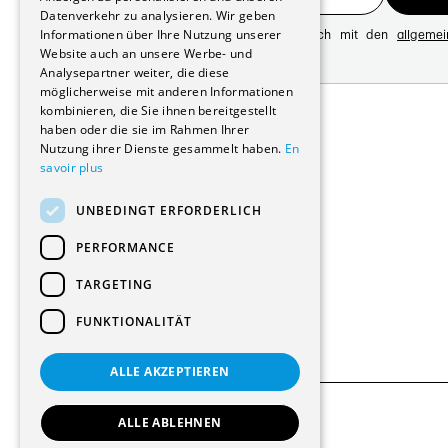
Datenverkehr zu analysieren. Wir geben
Informationen über Ihre Nutzung unserer
Mit der Registrierung erklären Sie sich mit den
allgeme
Website auch an unsere Werbe- und
Datenschutzrichtlinie
Analysepartner weiter, die diese
möglicherweise mit anderen Informationen
Adresse:
kombinieren, die Sie ihnen bereitgestellt
Avenue de Longemalle 21
haben oder die sie im Rahmen Ihrer
1020 Renens
Nutzung ihrer Dienste gesammelt haben.
En
Schweiz
savoir plus
Kontakt:
Ausgabe: +41 21 635 16 82
UNBEDINGT ERFORDERLICH
Plattform: +41 21 631 10 50
info@architectes.ch
PERFORMANCE
TARGETING
FUNKTIONALITÄT
ALLE AKZEPTIEREN
ALLE ABLEHNEN
© 2026 Alle Rechte vorbehalten