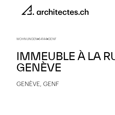
WOHNUNGEN
64144
GENF
IMMEUBLE À LA R
GENÈVE
GENÈVE, GENF