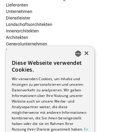
Lieferanten
Unternehmen
Dienstleister
Landschaftsarchitekten
Innenarchitekten
Architekten
Generalunternehmen
×
Beauftragte Unternehmen
Installateure
Diese Webseite verwendet
Hersteller/Lieferanten
FRENCH
Cookies.
Bauherrschaften
GERMAN
Immobilienverwaltungsgesellschaften
Wir verwenden Cookies, um Inhalte und
Stockwerkeigentum
Anzeigen zu personalisieren und unseren
Reportagen
Datenverkehr zu analysieren. Wir geben
Informationen über Ihre Nutzung unserer
Wohnungen
Website auch an unsere Werbe- und
Renovierungen
Analysepartner weiter, die diese
Innere Umbauten
möglicherweise mit anderen Informationen
Gastgewerbe und Tourismus
kombinieren, die Sie ihnen bereitgestellt
Verwaltungsgebäude und Geschäfte
haben oder die sie im Rahmen Ihrer
Schuleinrichtungen
Nutzung ihrer Dienste gesammelt haben.
En