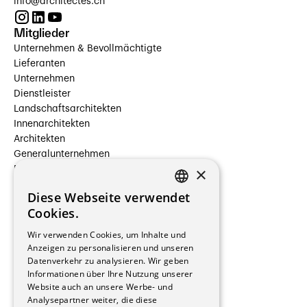
info@architectes.ch
Mitglieder
Unternehmen & Bevollmächtigte
Lieferanten
Unternehmen
Dienstleister
Landschaftsarchitekten
Innenarchitekten
Architekten
Generalunternehmen
×
Beauftragte Unternehmen
Installateure
Diese Webseite verwendet
Hersteller/Lieferanten
FRENCH
Cookies.
Bauherrschaften
GERMAN
Immobilienverwaltungsgesellschaften
Wir verwenden Cookies, um Inhalte und
Stockwerkeigentum
Anzeigen zu personalisieren und unseren
Reportagen
Datenverkehr zu analysieren. Wir geben
Informationen über Ihre Nutzung unserer
Wohnungen
Website auch an unsere Werbe- und
Renovierungen
Analysepartner weiter, die diese
Innere Umbauten