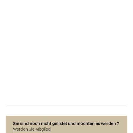
Veröffentlicht am
2.4.2019
1'098
Ansichten
Sie sind noch nicht gelistet und möchten es werden ?
Werden Sie Mitglied