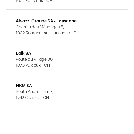
1024 Ecublens - CH
Alvazzi Groupe SA • Lausanne
Chemin des Mésanges 5,
1032 Romanel-sur-Lausanne - CH
Laik SA
Route du Village 30,
1070 Puidoux - CH
HKM SA
Route André Piller 7,
1762 Givisiez - CH