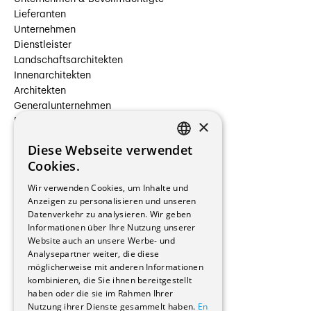
Lieferanten
Unternehmen
Dienstleister
Landschaftsarchitekten
Innenarchitekten
Architekten
Generalunternehmen
×
Beauftragte Unternehmen
Installateure
Diese Webseite verwendet
Hersteller/Lieferanten
FRENCH
Cookies.
Bauherrschaften
GERMAN
Immobilienverwaltungsgesellschaften
Wir verwenden Cookies, um Inhalte und
Stockwerkeigentum
Anzeigen zu personalisieren und unseren
Reportagen
Datenverkehr zu analysieren. Wir geben
Informationen über Ihre Nutzung unserer
Wohnungen
Website auch an unsere Werbe- und
Renovierungen
Analysepartner weiter, die diese
Innere Umbauten
möglicherweise mit anderen Informationen
Gastgewerbe und Tourismus
kombinieren, die Sie ihnen bereitgestellt
Verwaltungsgebäude und Geschäfte
haben oder die sie im Rahmen Ihrer
Schuleinrichtungen
Nutzung ihrer Dienste gesammelt haben.
En