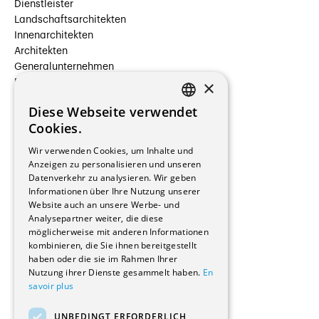
Dienstleister
Landschaftsarchitekten
Innenarchitekten
Architekten
Generalunternehmen
×
Beauftragte Unternehmen
Installateure
Diese Webseite verwendet
Hersteller/Lieferanten
FRENCH
Cookies.
Bauherrschaften
GERMAN
Immobilienverwaltungsgesellschaften
Wir verwenden Cookies, um Inhalte und
Stockwerkeigentum
Anzeigen zu personalisieren und unseren
Reportagen
Datenverkehr zu analysieren. Wir geben
Informationen über Ihre Nutzung unserer
Wohnungen
Website auch an unsere Werbe- und
Renovierungen
Analysepartner weiter, die diese
Innere Umbauten
möglicherweise mit anderen Informationen
Gastgewerbe und Tourismus
kombinieren, die Sie ihnen bereitgestellt
Verwaltungsgebäude und Geschäfte
haben oder die sie im Rahmen Ihrer
Schuleinrichtungen
Nutzung ihrer Dienste gesammelt haben.
En
savoir plus
Medizinische Einrichtungen
Villen
UNBEDINGT ERFORDERLICH
Kultur - Sport - Freizeit