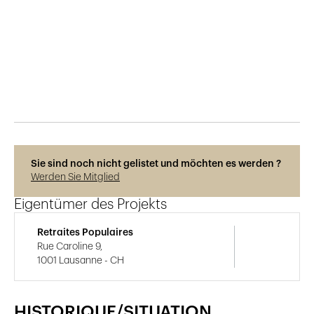
Veröffentlicht am
18.3.2025
108
Ansichten
Sie sind noch nicht gelistet und möchten es werden ?
Werden Sie Mitglied
Eigentümer des Projekts
Retraites Populaires
Rue Caroline 9,
1001 Lausanne - CH
HISTORIQUE/SITUATION