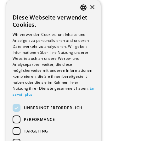
×
Beauftragte Unternehmen
Installateure
Diese Webseite verwendet
Hersteller/Lieferanten
FRENCH
Cookies.
Bauherrschaften
GERMAN
Immobilienverwaltungsgesellschaften
Wir verwenden Cookies, um Inhalte und
Stockwerkeigentum
Anzeigen zu personalisieren und unseren
Reportagen
Datenverkehr zu analysieren. Wir geben
Informationen über Ihre Nutzung unserer
Wohnungen
Website auch an unsere Werbe- und
Renovierungen
Analysepartner weiter, die diese
Innere Umbauten
möglicherweise mit anderen Informationen
Gastgewerbe und Tourismus
kombinieren, die Sie ihnen bereitgestellt
Verwaltungsgebäude und Geschäfte
haben oder die sie im Rahmen Ihrer
Schuleinrichtungen
Nutzung ihrer Dienste gesammelt haben.
En
savoir plus
Medizinische Einrichtungen
Villen
UNBEDINGT ERFORDERLICH
Kultur - Sport - Freizeit
Industrie - Handwerk
PERFORMANCE
Transport und Parkplätze
Diverse Bauten
TARGETING