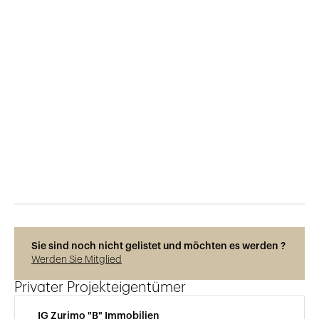
Veröffentlicht am
3.9.2019
312
Ansichten
Sie sind noch nicht gelistet und möchten es werden ?
Werden Sie Mitglied
Privater Projekteigentümer
IG Zurimo "B" Immobilien