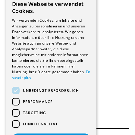
Diese Webseite verwendet
Hersteller/Lieferanten
FRENCH
Cookies.
Bauherrschaften
GERMAN
Immobilienverwaltungsgesellschaften
Wir verwenden Cookies, um Inhalte und
Stockwerkeigentum
Anzeigen zu personalisieren und unseren
Reportagen
Datenverkehr zu analysieren. Wir geben
Informationen über Ihre Nutzung unserer
Wohnungen
Website auch an unsere Werbe- und
Renovierungen
Analysepartner weiter, die diese
Innere Umbauten
möglicherweise mit anderen Informationen
Gastgewerbe und Tourismus
kombinieren, die Sie ihnen bereitgestellt
Verwaltungsgebäude und Geschäfte
haben oder die sie im Rahmen Ihrer
Schuleinrichtungen
Nutzung ihrer Dienste gesammelt haben.
En
savoir plus
Medizinische Einrichtungen
Villen
UNBEDINGT ERFORDERLICH
Kultur - Sport - Freizeit
Industrie - Handwerk
PERFORMANCE
Transport und Parkplätze
Diverse Bauten
TARGETING
FUNKTIONALITÄT