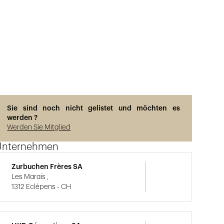
Sie sind noch nicht gelistet und möchten es
werden ?
Werden Sie Mitglied
Unternehmen
Zurbuchen Frères SA
Les Marais ,
1312 Eclépens - CH