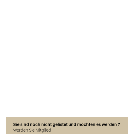
Veröffentlicht am
10.6.2015
386
Ansichten
Sie sind noch nicht gelistet und möchten es werden ?
Werden Sie Mitglied