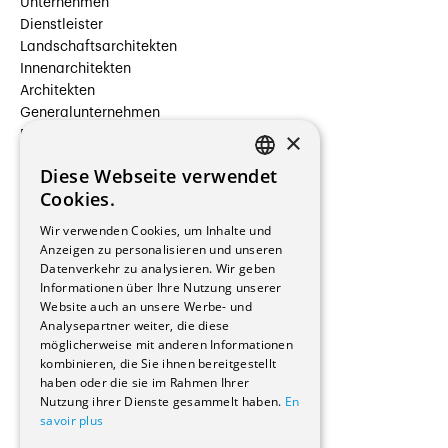
Unternehmen
Dienstleister
Landschaftsarchitekten
Innenarchitekten
Architekten
Generalunternehmen
×
Beauftragte Unternehmen
Installateure
Diese Webseite verwendet
Hersteller/Lieferanten
FRENCH
Cookies.
Bauherrschaften
GERMAN
Immobilienverwaltungsgesellschaften
Wir verwenden Cookies, um Inhalte und
Stockwerkeigentum
Anzeigen zu personalisieren und unseren
Reportagen
Datenverkehr zu analysieren. Wir geben
Informationen über Ihre Nutzung unserer
Wohnungen
Website auch an unsere Werbe- und
Renovierungen
Analysepartner weiter, die diese
Innere Umbauten
möglicherweise mit anderen Informationen
Gastgewerbe und Tourismus
kombinieren, die Sie ihnen bereitgestellt
Verwaltungsgebäude und Geschäfte
haben oder die sie im Rahmen Ihrer
Schuleinrichtungen
Nutzung ihrer Dienste gesammelt haben.
En
savoir plus
Medizinische Einrichtungen
Villen