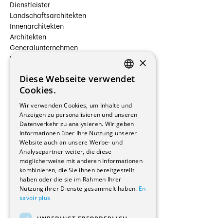
Dienstleister
Landschaftsarchitekten
Innenarchitekten
Architekten
Generalunternehmen
×
Beauftragte Unternehmen
Installateure
Diese Webseite verwendet
Hersteller/Lieferanten
FRENCH
Cookies.
Bauherrschaften
GERMAN
Immobilienverwaltungsgesellschaften
Wir verwenden Cookies, um Inhalte und
Stockwerkeigentum
Anzeigen zu personalisieren und unseren
Reportagen
Datenverkehr zu analysieren. Wir geben
Informationen über Ihre Nutzung unserer
Wohnungen
Website auch an unsere Werbe- und
Renovierungen
Analysepartner weiter, die diese
Innere Umbauten
möglicherweise mit anderen Informationen
Gastgewerbe und Tourismus
kombinieren, die Sie ihnen bereitgestellt
Verwaltungsgebäude und Geschäfte
haben oder die sie im Rahmen Ihrer
Schuleinrichtungen
Nutzung ihrer Dienste gesammelt haben.
En
savoir plus
Medizinische Einrichtungen
Villen