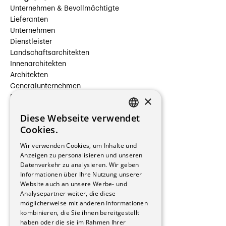
Unternehmen & Bevollmächtigte
Lieferanten
Unternehmen
Dienstleister
Landschaftsarchitekten
Innenarchitekten
Architekten
Generalunternehmen
×
Beauftragte Unternehmen
Installateure
Diese Webseite verwendet
Hersteller/Lieferanten
FRENCH
Cookies.
Bauherrschaften
GERMAN
Immobilienverwaltungsgesellschaften
Wir verwenden Cookies, um Inhalte und
Stockwerkeigentum
Anzeigen zu personalisieren und unseren
Reportagen
Datenverkehr zu analysieren. Wir geben
Informationen über Ihre Nutzung unserer
Wohnungen
Website auch an unsere Werbe- und
Renovierungen
Analysepartner weiter, die diese
Innere Umbauten
möglicherweise mit anderen Informationen
Gastgewerbe und Tourismus
kombinieren, die Sie ihnen bereitgestellt
Verwaltungsgebäude und Geschäfte
haben oder die sie im Rahmen Ihrer