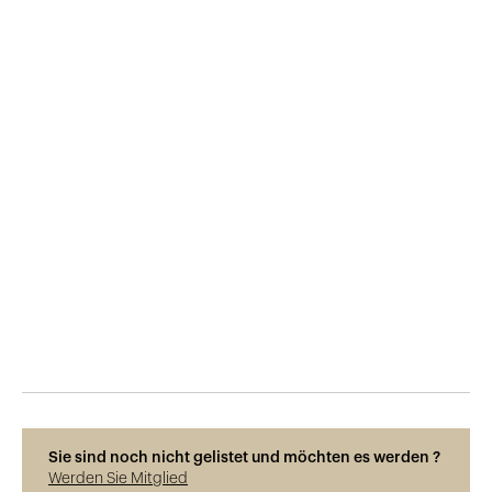
Veröffentlicht am
2.9.2017
7'004
Ansichten
Sie sind noch nicht gelistet und möchten es werden ?
Werden Sie Mitglied