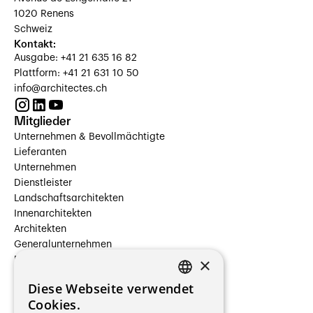
1020 Renens
Schweiz
Kontakt:
Ausgabe: +41 21 635 16 82
Plattform: +41 21 631 10 50
info@architectes.ch
Mitglieder
Unternehmen & Bevollmächtigte
Lieferanten
Unternehmen
Dienstleister
Landschaftsarchitekten
Innenarchitekten
Architekten
Generalunternehmen
×
Beauftragte Unternehmen
Installateure
Diese Webseite verwendet
Hersteller/Lieferanten
FRENCH
Cookies.
Bauherrschaften