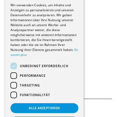
GERMAN
Immobilienverwaltungsgesellschaften
Wir verwenden Cookies, um Inhalte und
Stockwerkeigentum
Anzeigen zu personalisieren und unseren
Reportagen
Datenverkehr zu analysieren. Wir geben
Informationen über Ihre Nutzung unserer
Wohnungen
Website auch an unsere Werbe- und
Renovierungen
Analysepartner weiter, die diese
Innere Umbauten
möglicherweise mit anderen Informationen
Gastgewerbe und Tourismus
kombinieren, die Sie ihnen bereitgestellt
Verwaltungsgebäude und Geschäfte
haben oder die sie im Rahmen Ihrer
Schuleinrichtungen
Nutzung ihrer Dienste gesammelt haben.
En
savoir plus
Medizinische Einrichtungen
Villen
UNBEDINGT ERFORDERLICH
Kultur - Sport - Freizeit
Industrie - Handwerk
PERFORMANCE
Transport und Parkplätze
Diverse Bauten
TARGETING
FUNKTIONALITÄT
ALLE AKZEPTIEREN
Allgemeine Bedingungen
Einstellungen für Cookies