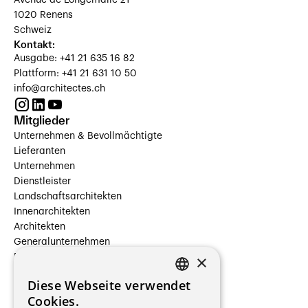
Avenue de Longemalle 21
1020 Renens
Schweiz
Kontakt:
Ausgabe: +41 21 635 16 82
Plattform: +41 21 631 10 50
info@architectes.ch
Mitglieder
Unternehmen & Bevollmächtigte
Lieferanten
Unternehmen
Dienstleister
Landschaftsarchitekten
Innenarchitekten
Architekten
Generalunternehmen
×
Beauftragte Unternehmen
Installateure
Diese Webseite verwendet
Hersteller/Lieferanten
FRENCH
Cookies.
Bauherrschaften