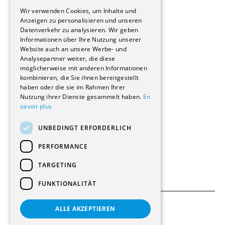
GERMAN
Immobilienverwaltungsgesellschaften
Wir verwenden Cookies, um Inhalte und
Stockwerkeigentum
Anzeigen zu personalisieren und unseren
Reportagen
Datenverkehr zu analysieren. Wir geben
Informationen über Ihre Nutzung unserer
Wohnungen
Website auch an unsere Werbe- und
Renovierungen
Analysepartner weiter, die diese
Innere Umbauten
möglicherweise mit anderen Informationen
Gastgewerbe und Tourismus
kombinieren, die Sie ihnen bereitgestellt
Verwaltungsgebäude und Geschäfte
haben oder die sie im Rahmen Ihrer
Schuleinrichtungen
Nutzung ihrer Dienste gesammelt haben.
En
savoir plus
Medizinische Einrichtungen
Villen
UNBEDINGT ERFORDERLICH
Kultur - Sport - Freizeit
Industrie - Handwerk
PERFORMANCE
Transport und Parkplätze
Diverse Bauten
TARGETING
FUNKTIONALITÄT
ALLE AKZEPTIEREN
Allgemeine Bedingungen
Einstellungen für Cookies