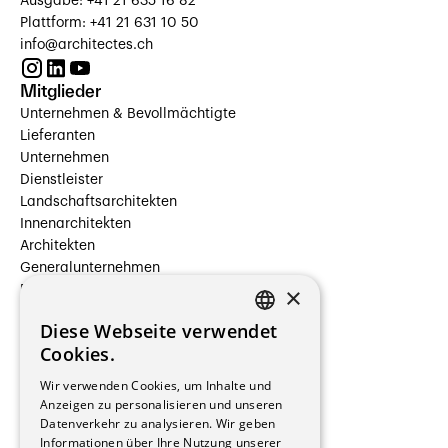
Ausgabe: +41 21 635 16 82
Plattform: +41 21 631 10 50
info@architectes.ch
Mitglieder
Unternehmen & Bevollmächtigte
Lieferanten
Unternehmen
Dienstleister
Landschaftsarchitekten
Innenarchitekten
Architekten
Generalunternehmen
×
Beauftragte Unternehmen
Installateure
Diese Webseite verwendet
Hersteller/Lieferanten
FRENCH
Cookies.
Bauherrschaften
GERMAN
Immobilienverwaltungsgesellschaften
Wir verwenden Cookies, um Inhalte und
Stockwerkeigentum
Anzeigen zu personalisieren und unseren
Reportagen
Datenverkehr zu analysieren. Wir geben
Informationen über Ihre Nutzung unserer
Wohnungen