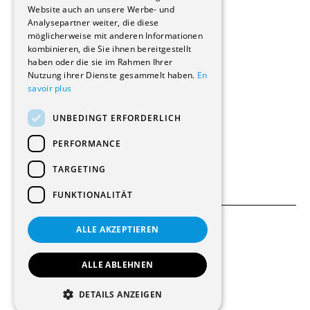
Website auch an unsere Werbe- und
Renovierungen
Analysepartner weiter, die diese
Innere Umbauten
möglicherweise mit anderen Informationen
Gastgewerbe und Tourismus
kombinieren, die Sie ihnen bereitgestellt
Verwaltungsgebäude und Geschäfte
haben oder die sie im Rahmen Ihrer
Schuleinrichtungen
Nutzung ihrer Dienste gesammelt haben.
En
savoir plus
Medizinische Einrichtungen
Villen
UNBEDINGT ERFORDERLICH
Kultur - Sport - Freizeit
Industrie - Handwerk
PERFORMANCE
Transport und Parkplätze
Diverse Bauten
TARGETING
FUNKTIONALITÄT
ALLE AKZEPTIEREN
Allgemeine Bedingungen
Einstellungen für Cookies
ALLE ABLEHNEN
© 2026 Alle Rechte vorbehalten
DETAILS ANZEIGEN