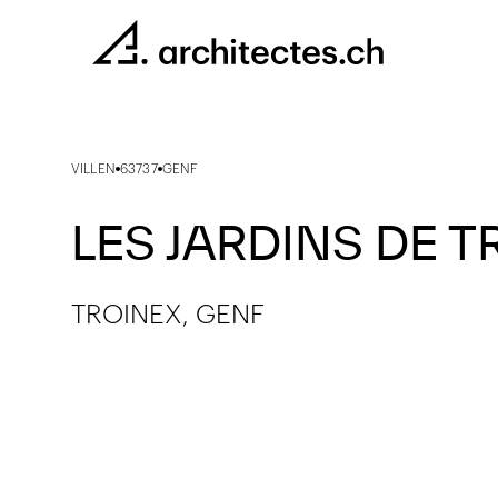
VILLEN
63737
GENF
LES JARDINS DE T
TROINEX, GENF